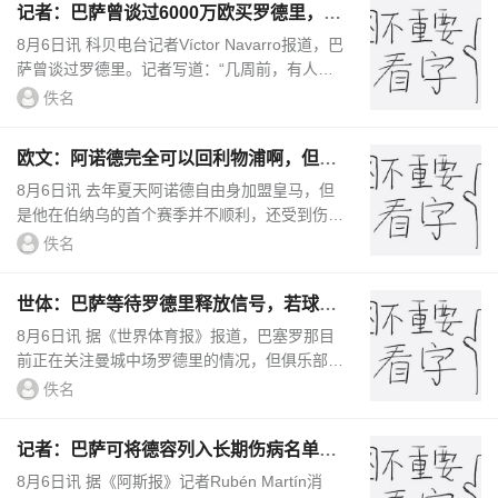
记者：巴萨曾谈过6000万欧买罗德里，但
被告知皇马敲定后就没理会
8月6日讯 科贝电台记者Víctor Navarro报道，巴
萨曾谈过罗德里。记者写道：“几周前，有人向
巴萨推荐了罗德里。当时谈到的价格是6000万欧
佚名
元。但随后他们被告知，...
欧文：阿诺德完全可以回利物浦啊，但外
界的杂音可能会影响他
8月6日讯 去年夏天阿诺德自由身加盟皇马，但
是他在伯纳乌的首个赛季并不顺利，还受到伤病
困扰。各项赛事他合计出战30场，其中西甲仅首
佚名
发14次。阿诺德也无缘英格...
世体：巴萨等待罗德里释放信号，若球员
有意加盟将考虑引进
8月6日讯 据《世界体育报》报道，巴塞罗那目
前正在关注曼城中场罗德里的情况，但俱乐部并
不会立即推动这笔交易，而是等待球员方面释放
佚名
更加明确的信号。报道指出...
记者：巴萨可将德容列入长期伤病名单，
从而完成罗德里注册
8月6日讯 据《阿斯报》记者Rubén Martín消