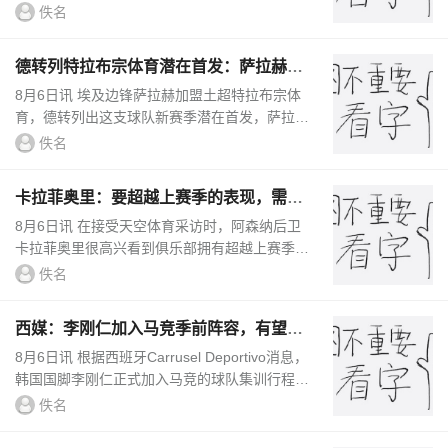
第五位，赫尔城3600万欧垫底。附英超各队组队
佚名
费用排行榜：1 切尔西14.9亿欧...
德转列特拉布宗体育潜在首发：萨拉赫、
奥纳纳领衔，两佛得角国脚
8月6日讯 埃及边锋萨拉赫加盟土超特拉布宗体
育，德转列出这支球队新赛季潜在首发，萨拉
赫、奥纳纳领衔。特拉布宗体育潜在首发：奥纳
佚名
纳（1000万欧）；卡布拉尔（1000万欧...
卡拉菲奥里：要超越上赛季的表现，需引
进维尼修斯这样的顶级球员
8月6日讯 在接受天空体育采访时，阿森纳后卫
卡拉菲奥里很高兴看到俱乐部拥有超越上赛季表
现的雄心壮志，认为想要达成这一目标，必须拥
佚名
有如吉马良斯和维尼修斯这...
西媒：李刚仁加入马竞季前阵容，有望在
对阵曼城比赛亮相
8月6日讯 根据西班牙Carrusel Deportivo消息，
韩国国脚李刚仁正式加入马竞的球队集训行程，
他已经抵达球队驻地，并完成相关手续。按照球
佚名
队安排，他将在明日首次参...