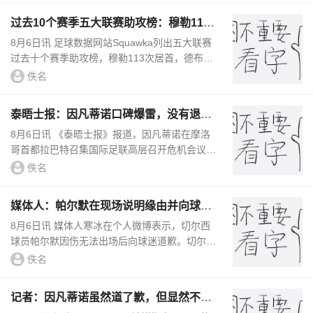
过去10个赛季五大联赛助攻榜：穆勒113
次居首，德布劳内111次第二
8月6日讯 足球数据网站Squawka列出五大联赛
过去十个赛季助攻榜，穆勒113次居首，德布劳
内和萨拉赫分居二三位。附过去十个赛季五大联
佚名
赛助攻榜：1 穆勒（拜仁）113次2...
泰晤士报：因凡蒂诺口碑爆雷，没有退役
国脚愿意站出来支持他
8月6日讯 《泰晤士报》报道，因凡蒂诺在摩洛
哥首都拉巴特召集国际足联高层召开危机会议，
温格此时发声，令这位饱受抨击的主席处境雪上
佚名
加霜。消息人士称，因凡蒂诺...
媒体人：帕尔默在现场说明缘由并向球迷
致歉 尊重球迷是根本
8月6日讯 媒体人寒冰在个人微博表示，切尔西
球员帕尔默因伤无法出场后向球迷道歉。切尔西
昨日与尤文在中国香港进行季前赛，帕尔默因伤
佚名
无法出战，他向现场球迷解...
记者：因凡蒂诺虽然道了歉，但显然不打