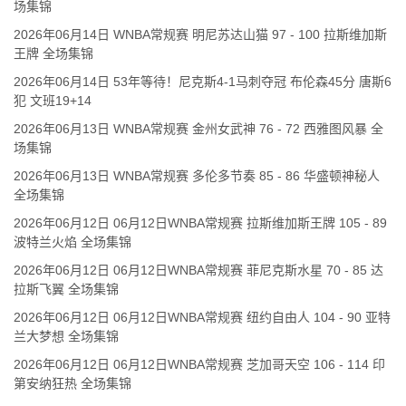
场集锦
2026年06月14日 WNBA常规赛 明尼苏达山猫 97 - 100 拉斯维加斯
王牌 全场集锦
2026年06月14日 53年等待！尼克斯4-1马刺夺冠 布伦森45分 唐斯6
犯 文班19+14
2026年06月13日 WNBA常规赛 金州女武神 76 - 72 西雅图风暴 全
场集锦
2026年06月13日 WNBA常规赛 多伦多节奏 85 - 86 华盛顿神秘人
全场集锦
2026年06月12日 06月12日WNBA常规赛 拉斯维加斯王牌 105 - 89
波特兰火焰 全场集锦
2026年06月12日 06月12日WNBA常规赛 菲尼克斯水星 70 - 85 达
拉斯飞翼 全场集锦
2026年06月12日 06月12日WNBA常规赛 纽约自由人 104 - 90 亚特
兰大梦想 全场集锦
2026年06月12日 06月12日WNBA常规赛 芝加哥天空 106 - 114 印
第安纳狂热 全场集锦