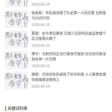
2026-06-15
帕金斯：布伦森坐稳了队史第一人的位置 也跻身
75大的行列
2026-06-15
夏普：如今季后赛里 已很少见到布伦森这类矮个
后卫接管比赛了
2026-06-15
萧华：马刺作风正派行事恪守准则 对文班印象深
刻未来一片光明
2026-06-15
唐斯：过往的失利成就了如今的我 人人都想走捷
径我偏爱迎难而上
2026-06-15
关键词列表