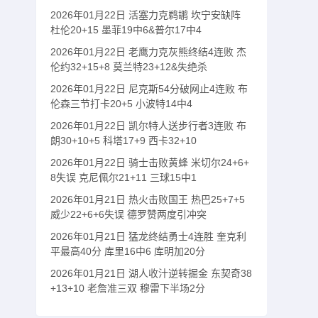
2026年01月22日 活塞力克鹈鹕 坎宁安缺阵
杜伦20+15 墨菲19中6&普尔17中4
2026年01月22日 老鹰力克灰熊终结4连败 杰
伦约32+15+8 莫兰特23+12&失绝杀
2026年01月22日 尼克斯54分破网止4连败 布
伦森三节打卡20+5 小波特14中4
2026年01月22日 凯尔特人送步行者3连败 布
朗30+10+5 科塔17+9 西卡32+10
2026年01月22日 骑士击败黄蜂 米切尔24+6+
8失误 克尼佩尔21+11 三球15中1
2026年01月21日 热火击败国王 热巴25+7+5
威少22+6+6失误 德罗赞两度引冲突
2026年01月21日 猛龙终结勇士4连胜 奎克利
平最高40分 库里16中6 库明加20分
2026年01月21日 湖人收汁逆转掘金 东契奇38
+13+10 老詹准三双 穆雷下半场2分