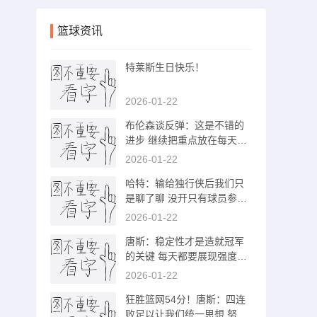
篮球资讯
特莱斯生日快乐！
2026-01-22
布伦森谈反弹：这是不错的
进步 继续把重点放在每天都
变得更好上
2026-01-22
哈特：输给独行侠后我们只
是聊了聊 没开只有球员参加
的会议
2026-01-22
唐斯：稳定性才是造就冠军
的关键 每天都要展现强度能
量和执行力
2026-01-22
狂胜篮网54分！唐斯：四连
败足以让我们统一思想 努力