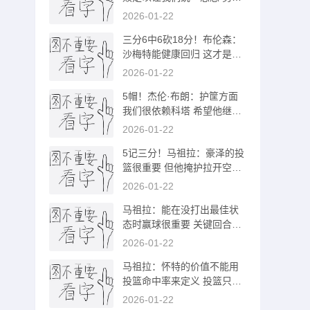
争取两连胜
2026-01-22
三分6中6砍18分！布伦森：
沙梅特能健康回归 这才是最
重要的
2026-01-22
5帽！杰伦·布朗：护筐方面
我们很依赖科塔 希望他继续
保持这表现
2026-01-22
5记三分！马祖拉：豪泽的投
篮很重要 但他掩护拉开空间
同样重要
2026-01-22
马祖拉：能在没打出最佳状
态时赢球很重要 关键回合上
要变得更好
2026-01-22
马祖拉：怀特的价值不能用
投篮命中率来定义 投篮只是
加分项
2026-01-22