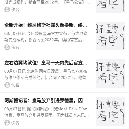
斯完成续约，新合同至2032年。【皇马公告】皇
家马德里足球俱乐部和维尼修斯已同意延长我方
佚名
球员的合同，该球员目前与...
全新开始！维尼修斯社媒头像换新，续约
谈判后曾一度清空全部内容
08月07日讯 今日凌晨皇马官方宣布，与维尼修
斯完成续约，新合同至2032年。续约官宣后，维
尼修斯更新了个人社媒，不仅和皇马联合发布了
佚名
续约声明，也将头像换成了自己...
左右边翼均就位！皇马一天内先后官宣签
下迪奥曼德、续约维尼修斯
08月07日讯 北京时间今日凌晨，皇马官方宣布
与维尼修斯完成续约，新合同至2032年。他留
下！官方：皇马与26岁维尼修斯完成续约，新合
佚名
同至2032年当地时间同一天早些时...
阿斯报记者：皇马放弃引进罗德里，因为
球员本人已经明确拒绝加盟
08月07日讯 据《阿斯报》记者José Félix Díaz
消息，皇马放弃引进罗德里，因为球员本人已经
明确拒绝加盟。今夏皇马将罗德里视作中场补强
佚名
的重要目标，在世界杯...