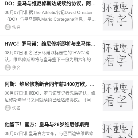
DO：皇马与维尼修斯达成续约协议，阿森
纳方面的追求将结束
08月07日讯 据The Athletic名记David Ornstein
（DO）与皇马跟队Mario Cortegana消息，皇马
与维尼修斯达成续约协议。记者表示：在历经18
佚名
个月谈判始终未能取得进展...
HWG！罗马诺：维尼修斯即将与皇马续
约，签下为期6年的全新合同
08月07日讯 名记罗马诺以标志性的“HWG”确
认，维尼修斯即将与皇马签下一份为期六年的全
新合约。罗马诺写道：“消息已确认：维尼修斯
佚名
与皇家马德里续签六年合同，...
阿斯：维尼修斯新合同年薪2400万欧，枪
手的出现加速续约谈判进展
08月07日讯 据DO、罗马诺等记者先后确认，维
尼修斯与皇马之间就续约已经达成协议。《阿斯
报》报道了此事的更多细节，并表示维尼修斯续
佚名
约后将获得2400万欧元的...
他留下！官方：皇马与26岁维尼修斯完成
续约，新合同至2032年
08月07日讯 皇马官方宣布，与巴西边锋维尼修