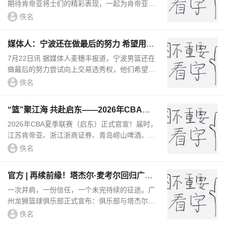
期待肯帝亚将士们的精彩表现，一起为肯帝亚男
篮加油助威！...
佚名
媒体人：宁波还在做最后的努力 希望用3
号签加现金换江苏的2号签
7月22日讯 据媒体人麦穗丰报道，宁波男篮还在
做最后的努力尝试向上交易选秀权，他们希望用
首轮第3顺位+部分现金交换得到江苏男篮的首轮
佚名
第2顺位。麦穗丰在个人...
“篮”聚江海 共赴启东——2026年CBA夏
季联赛（启东）8月开赛
2026年CBA夏季联赛（启东）正式官宣！届时，
江苏肯帝亚、浙江浙商证券、青岛崂山啤酒、深
圳马可波罗四支CBA球队将齐聚启东，在江海之
佚名
城展开精彩角逐，为广大球迷奉献...
官方 | 再续前缘！塔杰尔·麦考尔回归广州
龙狮
一次并肩，一份信任，一个未完待续的征途。广
州龙狮篮球俱乐部正式宣布：俱乐部与塔杰尔·
麦考尔（Tahjere McCall）再度完成签约。待CB
佚名
A公司审核、公示通过后，麦考尔...