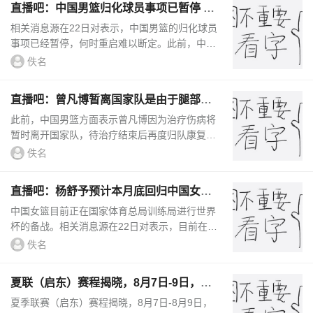
直播吧：中国男篮归化球员事项已暂停 何
时重启难定
相关消息源在22日对表示，中国男篮的归化球员
事项已经暂停，何时重启难以断定。此前，中国
男篮在征战23年世界杯前曾经成功获得归化球员
佚名
李凯尔，但当时中国男篮并...
直播吧：曾凡博暂离国家队是由于腿部伤
病问题
此前，中国男篮方面表示曾凡博因为治疗伤病将
暂时离开国家队，待治疗结束后再度归队康复。
相关消息源对表示，曾凡博是腿部伤病问题，训
佚名
练强度较大后，就会出现积水...
直播吧：杨舒予预计本月底回归中国女篮
韩旭李月汝回归时间待定
中国女篮目前正在国家体育总局训练局进行世界
杯的备战。相关消息源在22日对表示，目前在澳
大利亚当地联赛打球的后卫杨舒予预计在本月底
佚名
回归中国女篮。目前，...
夏联（启东）赛程揭晓，8月7日-9日，期
待肯帝亚将士们的精彩表现
夏季联赛（启东）赛程揭晓，8月7日-8月9日，