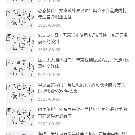
2026-08-08
心态极佳！文班谈外界议论：舆论不会造成内耗
专注自身职业生涯
2026-08-08
Scotto：奇才无意送走浓眉 8月6日将与其展开提
前续约谈判
2026-08-08
压力太大喘不过气！申京找到破局方式：冥想+远
离社交媒体
2026-08-08
申京盛赞阿门：角色彻底转变&每晚死防对方头
牌 场均近40分钟太累
2026-08-08
阿里纳斯：安东尼是比杜兰特更全面的得分手 拥
有完整得分武器库
2026-08-08
名嘴：我认为老詹最终会去热火 阿特金森和斯波