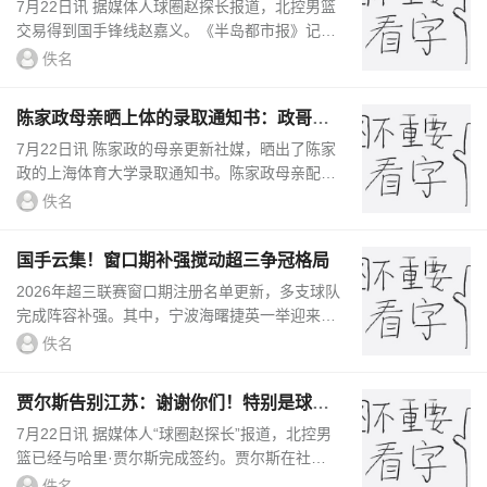
不小 长远看放人影响不大
7月22日讯 据媒体人球圈赵探长报道，北控男篮
交易得到国手锋线赵嘉义。《半岛都市报》记者
杜金城谈及此事，原文如下：青岛国信海天男篮
佚名
俱乐部总经理张北海今日...
陈家政母亲晒上体的录取通知书：政哥考
上心仪的大学 满是欣慰
7月22日讯 陈家政的母亲更新社媒，晒出了陈家
政的上海体育大学录取通知书。陈家政母亲配文
写道：“❤️心愿终于落地，政哥考上心仪的大
佚名
学，满是欣慰，未来继续加油...
国手云集！窗口期补强搅动超三争冠格局
2026年超三联赛窗口期注册名单更新，多支球队
完成阵容补强。其中，宁波海曙捷英一举迎来三
位曾共同创造国家队两项历史最佳战绩的国手，
佚名
上海横沙誉民则在争冠阵...
贾尔斯告别江苏：谢谢你们！特别是球迷
无论好坏你们都一直在
7月22日讯 据媒体人“球圈赵探长”报道，北控男
篮已经与哈里·贾尔斯完成签约。贾尔斯在社媒
晒出了自己效力江苏的比赛照片，还有球迷有关
佚名