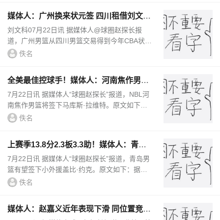
媒体人：广州换来状元签 四川租借刘文科
+得到首轮签+次轮签+现金
刘文科07月22日讯 据媒体人@球圈赵探长报
道，广州男篮从四川男篮交易得到今年CBA状元
签。原文如下：据探长了解，广州龙狮俱乐部与
佚名
四川男篮达成状元签交易。状元...
全美最佳控球手！媒体人：河南焦作男篮
将签下马库斯·拉维特
7月22日讯 据媒体人“球圈赵探长”报道，NBL河
南焦作男篮将签下马库斯·拉维特。原文如下：
据探长了解，河南焦作男篮将签下小外援马库斯
佚名
·拉维特（1996-183-后卫-...
上赛季13.8分2.3板3.3助！媒体人：青岛
有望签下小外援盖比·约克
7月22日讯 据媒体人“球圈赵探长”报道，青岛男
篮有望签下小外援盖比·约克。原文如下：据探
长了解，青岛国信男篮有望签下小外援盖比·约
佚名
克（1993-191-后卫-美国...
媒体人：赵嘉义近年表现下滑 同位置竞争