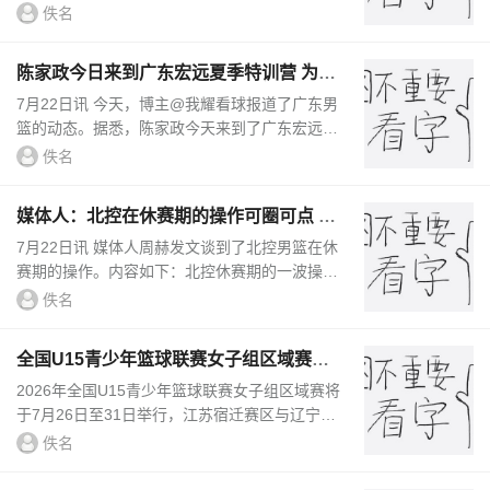
狮官宣重新重新签约外援麦考尔。麦考尔在2024
佚名
-25赛季中途加盟龙狮，出...
陈家政今日来到广东宏远夏季特训营 为小
学员们分享赛场经验
7月22日讯 今天，博主@我耀看球报道了广东男
篮的动态。据悉，陈家政今天来到了广东宏远夏
季特训营，和小学员们交流互动，分享赛场经
佚名
验。陈家政上赛季代表广东出战...
媒体人：北控在休赛期的操作可圈可点 球
队有着不错的板凳深度
7月22日讯 媒体人周赫发文谈到了北控男篮在休
赛期的操作。内容如下：北控休赛期的一波操
作，还是挺可圈可点的。首先，锁定教练组之
佚名
后，管理层还在争取内特·米切...
全国U15青少年篮球联赛女子组区域赛将
于7月26日至31日举行
2026年全国U15青少年篮球联赛女子组区域赛将
于7月26日至31日举行，江苏宿迁赛区与辽宁沈
阳赛区两赛区参赛队伍及名单现已全部确定。...
佚名