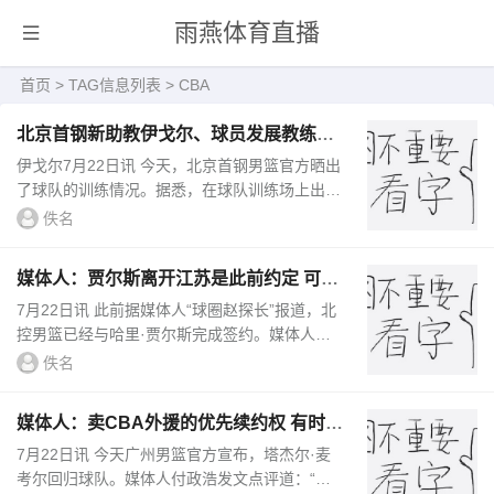
雨燕体育直播
首页
> TAG信息列表 > CBA
北京首钢新助教伊戈尔、球员发展教练麦
特 已参与球队训练工作
伊戈尔7月22日讯 今天，北京首钢男篮官方晒出
了球队的训练情况。据悉，在球队训练场上出现
了两张全新的外籍面孔，他们分别是新任男篮助
佚名
理教练伊戈尔，和新任男篮...
媒体人：贾尔斯离开江苏是此前约定 可自
费10万刀买断优先续约权
7月22日讯 此前据媒体人“球圈赵探长”报道，北
控男篮已经与哈里·贾尔斯完成签约。媒体人@
导演我躺哪谈到贾尔斯此次优先续约权转让，原
佚名
文如下：这操作应该是第...
媒体人：卖CBA外援的优先续约权 有时候
比卖本土球员还赚钱
7月22日讯 今天广州男篮官方宣布，塔杰尔·麦
考尔回归球队。媒体人付政浩发文点评道：“龙