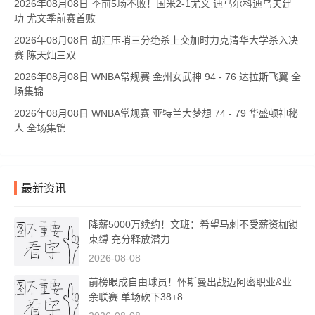
2026年08月08日 季前5场不败！国米2-1尤文 迪马尔科迪乌夫建
功 尤文季前赛首败
2026年08月08日 胡汇压哨三分绝杀上交加时力克清华大学杀入决
赛 陈天灿三双
2026年08月08日 WNBA常规赛 金州女武神 94 - 76 达拉斯飞翼 全
场集锦
2026年08月08日 WNBA常规赛 亚特兰大梦想 74 - 79 华盛顿神秘
人 全场集锦
最新资讯
降薪5000万续约！文班：希望马刺不受薪资枷锁
束缚 充分释放潜力
2026-08-08
前榜眼成自由球员！怀斯曼出战迈阿密职业&业
余联赛 单场砍下38+8