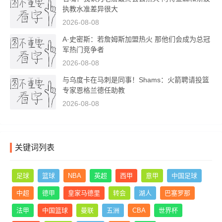
执教水准差异很大
2026-08-08
A·史密斯：若詹姆斯加盟热火 那他们会成为总冠
军热门竞争者
2026-08-08
与乌度卡在马刺是同事！Shams：火箭聘请投篮
专家恩格兰德任助教
2026-08-08
关键词列表
足球
篮球
NBA
英超
西甲
意甲
中国足球
中超
德甲
皇家马德里
转会
湖人
巴塞罗那
法甲
中国篮球
曼联
五洲
CBA
世界杯