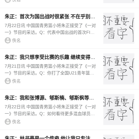
的照片，以及他和J.Col...
朱正：首次为国出战时很紧张 不在乎别人
说我矮 在努力变得更强壮
7月22日讯 中国国青男篮小将朱正接受了《一对
一》节目的采访。Q：代表中国出战的首次FIBA
之旅感觉如何？朱正：第一场比赛我就太紧张
佚名
了，那是对阵加拿大的比赛，到跳...
朱正：我只想享受比赛的乐趣 继续变得更
好 希望自己能进入NBA
7月21日讯 中国国青男篮小将朱正接受了《一对
一》节目的采访。Q：你打了全国U21青年篮球
联赛预赛，你的身体和力量状态如何？朱正：我
佚名
一般一周做四次力量训练，这比...
朱正：我和张博源、郇斯楠、郇斯枫等人
走出去是好事 会越来越好
7月22日讯 中国国青男篮小将朱正接受了《一对
一》节目的采访。Q：如何看待更多混血球员的
涌现？朱正：这对球员来说是好事，体验世界不
佚名
同的地区，然后仍然回来打球，像...
朱正：林书豪是一个传奇 他让我只专注于