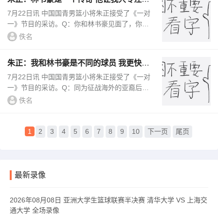
自己 别理黑子和质疑者
7月22日讯 中国国青男篮小将朱正接受了《一对
一》节目的采访。Q：你和林书豪见面了，你问
了他一些关于伤病、发型以及在亚洲地区的影响
佚名
力等问题，为什么会问他这...
朱正：我和林书豪是不同的球员 我更快&
运动能力更强 他是得分手
7月22日讯 中国国青男篮小将朱正接受了《一对
一》节目的采访。Q：同为征战海外的亚裔后
卫，你与林书豪有何相似之处？朱正：我和林书
佚名
豪是不同的球员，我觉得我更快、...
1
2
3
4
5
6
7
8
9
10
下一页
尾页
最新录像
2026年08月08日 亚洲大学生篮球联赛半决赛 清华大学 VS 上海交
通大学 全场录像