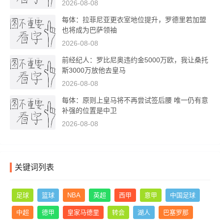
2026-08-08
每体：拉菲尼亚更衣室地位提升，罗德里若加盟
也将成为巴萨领袖
2026-08-08
前经纪人：罗比尼奥违约金5000万欧，我让桑托
斯3000万放他去皇马
2026-08-08
每体：原则上皇马将不再尝试签后腰 唯一仍有意
补强的位置是中卫
2026-08-08
关键词列表
足球
篮球
NBA
英超
西甲
意甲
中国足球
中超
德甲
皇家马德里
转会
湖人
巴塞罗那