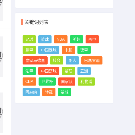
关键词列表
足球
篮球
NBA
英超
西甲
意甲
中国足球
中超
德甲
皇家马德里
转会
湖人
巴塞罗那
法甲
中国篮球
曼联
五洲
CBA
世界杯
国家队
利物浦
阿森纳
转载
曼城