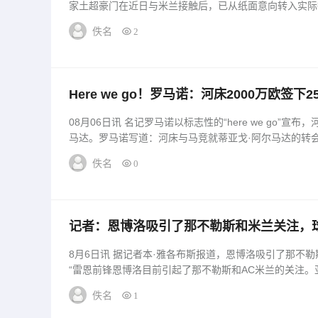
家土超豪门在近日与米兰接触后，已从纸面意向转入实际行
佚名
2
Here we go！罗马诺：河床2000万欧签
08月06日讯 名记罗马诺以标志性的“here we go”宣
马达。罗马诺写道：河床与马竞就蒂亚戈·阿尔马达的转会达
佚名
0
记者：恩博洛吸引了那不勒斯和米兰关注，球
8月6日讯 据记者本·雅各布斯报道，恩博洛吸引了那不勒
“雷恩前锋恩博洛目前引起了那不勒斯和AC米兰的关注。亚
佚名
1