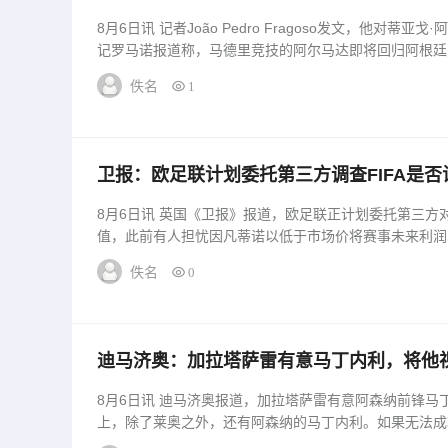
8月6日讯 记者João Pedro Fragoso发文，他对
记罗马诺报道称，马德里竞技的阿尔马达即将回归阿根廷足
佚名
1
卫报：欧足联计划委托第三方调查FIFA是
8月6日讯 英国《卫报》报道，欧足联正计划委托第三方
值，此前有人担忧因凡蒂诺以低于市场价将赛事未来利润出
佚名
0
迪马济奥：加拉塔萨雷有意马丁内利，将他
8月6日讯 迪马济奥报道，加拉塔萨雷有意阿森纳前锋马
上，除了莱奥之外，还有阿森纳的马丁内利。如果无法成功