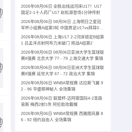
2026年08月06日 全胜出线战河床U17！U17
国足2-1十人药厂U17 赵松源登场1分钟传射
2026年08月06日 08月06日 上海明日之星冠
军杯小组赛A组第3轮 中国男足U17vs拜耳04
勒沃库森U17 进球
2026年08月06日 上海U17 2-2河床锁定B组第
1 吕孟洋点射阿布力米破门 将战A组第2
2026年08月06日 08月06日亚洲大学生篮球联
赛8强赛 北京大学 77 - 79 上海交通大学 集锦
2026年08月06日 08月06日亚洲大学生篮球联
赛8强赛 延世大学 67 - 72 政治大学 集锦
2026年08月06日 WNBA常规赛 达拉斯飞翼 9
2 - 96 华盛顿神秘人 全场集锦
2026年08月06日 联盟杯-迈阿密国际4-2圣路
易斯 梅西2射1传 阿伦助攻戴帽
2026年08月06日 WNBA常规赛 西雅图风暴 8
6 - 92 纽约自由人 全场集锦