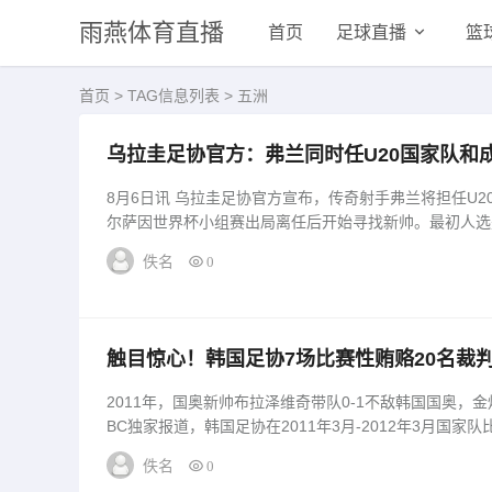
雨燕体育直播
首页
足球直播
篮
首页
> TAG信息列表 > 五洲
乌拉圭足协官方：弗兰同时任U20国家队和
8月6日讯 乌拉圭足协官方宣布，传奇射手弗兰将担任U
尔萨因世界杯小组赛出局离任后开始寻找新帅。最初人选是20
佚名
0
触目惊心！韩国足协7场比赛性贿赂20名裁
2011年，国奥新帅布拉泽维奇带队0-1不敌韩国国奥，金
BC独家报道，韩国足协在2011年3月-2012年3月国家队
佚名
0