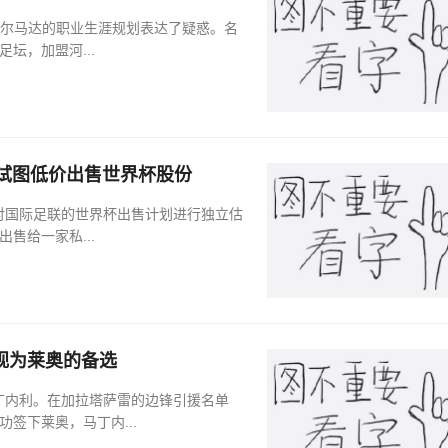
蒂亚戈·阿尔马达的职业生涯规划表达了疑惑。名
坛，加盟河...
否试图低价出售世界杯股份
对国际足联的世界杯出售计划进行独立估
售给一家私...
视为莱奥的备选
丁内利。在加拉塔萨雷的边锋引援名单
签下莱奥，马丁内...