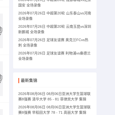
国安 全场录像
2026年07月26日 中超第20轮 山东泰山vs河南
全场录像
2026年07月26日 中超第20轮 云南玉昆vs深圳
新鹏城 全场录像
2026年07月26日 足球友谊赛 奥克兰FCvs热
刺 全场录像
2026年07月26日 足球友谊赛 利物浦vs桑德兰
全场录像
最新集锦
2026年08月06日 08月06日亚洲大学生篮球联
赛8强赛 清华大学 85 - 81 菲律宾大学 集锦
2026年08月06日 08月06日亚洲大学生篮球联
赛8强赛 早稻田大学 78 - 71 高丽大学 集锦