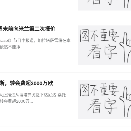
周末前向米兰第二次报价
Mediaset》节目中报道，加拉塔萨雷将在本
然不能排...
，转会费超2000万欧
亚特兰大正推进从博塔弗戈签下达尼洛·桑托
费超2000万...