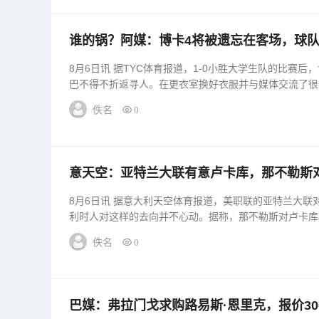
谁的锅？阿媒：博卡4将被遗忘在客场，球
8月6日讯 据TYC体育报道，1-0小胜大学生队的比赛
巴不得不折返寻人。在更衣室换好衣服并与媒体交流了很长
佚名
0
意天空：亚特兰大联有意卢卡库，那不勒斯对
8月6日讯 据意大利天空体育报道，美职联的亚特兰大联
利时人对这样的去向并不心动。据称，那不勒斯对卢卡库标价
佚名
0
巴媒：弗拉门戈求购路易斯·恩里克，报价300