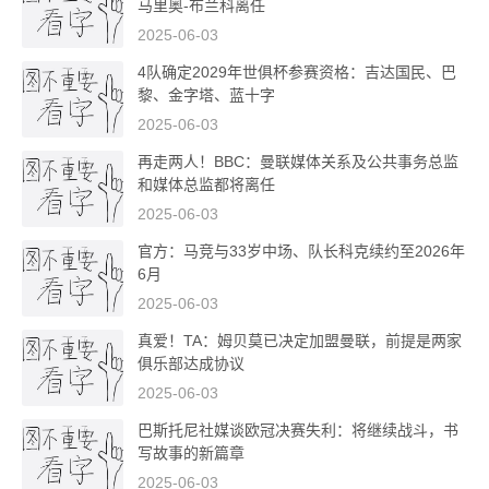
马里奥-布兰科离任
2025-06-03
4队确定2029年世俱杯参赛资格：吉达国民、巴
黎、金字塔、蓝十字
2025-06-03
再走两人！BBC：曼联媒体关系及公共事务总监
和媒体总监都将离任
2025-06-03
官方：马竞与33岁中场、队长科克续约至2026年
6月
2025-06-03
真爱！TA：姆贝莫已决定加盟曼联，前提是两家
俱乐部达成协议
2025-06-03
巴斯托尼社媒谈欧冠决赛失利：将继续战斗，书
写故事的新篇章
2025-06-03