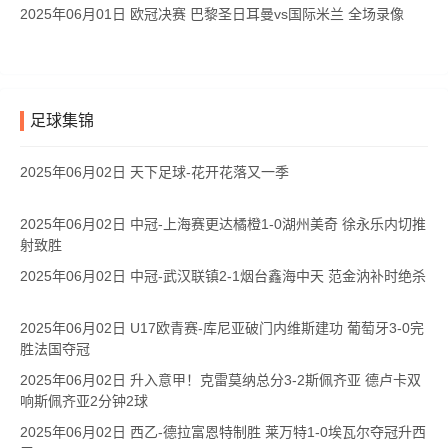
2025年06月01日 欧冠决赛 巴黎圣日耳曼vs国际米兰 全场录像
足球集锦
2025年06月02日 天下足球-花开花落又一季
2025年06月02日 中冠-上海赛更达橘橙1-0湖州美奇 徐永乐内切推
射致胜
2025年06月02日 中冠-武汉联镇2-1烟台鑫海中天 范金汭补时绝杀
2025年06月02日 U17欧青赛-库尼亚破门内维斯建功 葡萄牙3-0完
胜法国夺冠
2025年06月02日 升入意甲！克雷莫纳总分3-2斯佩齐亚 德卢卡双
响斯佩齐亚2分钟2球
2025年06月02日 西乙-德拉富恩特制胜 莱万特1-0埃瓦尔夺冠升西