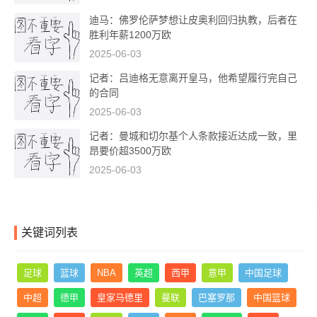
迪马：佛罗伦萨梦想让皮奥利回归执教，后者在
胜利年薪1200万欧
2025-06-03
记者：吕迪格无意离开皇马，他希望履行完自己
的合同
2025-06-03
记者：曼城和切尔基个人条款接近达成一致，里
昂要价超3500万欧
2025-06-03
关键词列表
足球
篮球
NBA
英超
西甲
意甲
中国足球
中超
德甲
皇家马德里
曼联
巴塞罗那
中国篮球