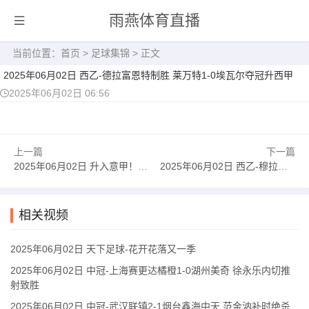
雨燕体育直播
当前位置：
首页
>
足球集锦
> 正文
2025年06月02日 西乙-德拉富恩特制胜 莱万特1-0埃瓦尔夺冠升西甲
2025年06月02日 06:56
上一篇
下一篇
2025年06月02日 升入意甲！克雷莫纳总分3-2斯佩齐亚 德卢卡双响斯佩齐亚2分钟2球
2025年06月02日 西乙-穆拉德闪击 埃尔切4-0大胜拉科第二升西甲
相关视频
2025年06月02日 天下足球-花开花落又一季
2025年06月02日 中冠-上海赛更达橘橙1-0湖州美奇 徐永乐内切推
射致胜
2025年06月02日 中冠-武汉联镇2-1烟台鑫海中天 范金汭补时绝杀