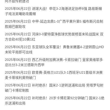
阿齐兹传射建功
2025年06月22日 进球大战！申花3-2海港进足协杯8强 路易斯帽
子戏法吴曦助攻戴帽
2025年06月22日 中甲-延边龙鼎1-0广西平果升第5 福布斯闪击制
胜姆巴献助攻
2025年06月22日 河床0-0蒙特雷净胜球优势居榜首末轮战国米 双
方合砍40犯10黄1红
2025年06月22日 东亚球队全军覆没！弗鲁米嫩塞4-2逆转蔚山HD
末轮平局即可出线
2025年06月22日 西乙升级附加赛决赛-卡索拉破门 皇家奥维耶多
总比分3-2米兰德斯升西甲
2025年06月22日 欧青赛-英格兰U21队3-1西班牙U21晋级半决赛
麦卡蒂埃利奥特破门
2025年06月22日 补时绝杀！国米2-1逆转送浦和出局 劳塔罗勾射
破门卡博尼制胜
2025年06月22日 补时绝杀！20岁卡博尼第92分钟破门 国米2-1绝
杀送浦和出局