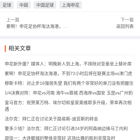
足球
中超
中国足球
上海申花
上一篇
下一篇
累啊！申花足协杯淘汰海港，不到72小时后将在联赛主场vs津门虎
返回列表
相关文章
申花新外援？媒体人：明晚新人到上海，不排除对亚泰坐上替补席
累啊！申花足协杯淘汰海港，不到72小时后将在联赛主场vs津门虎
穆斯卡特：对止步16强很失望 我们有两个非常好的单刀没有把握住
1/4决赛对阵：申花vs河南 海牛vs蓉城 西海岸vs国安 玉昆vs广州豹
皇马官方：祝贺莱万特、埃尔切和皇家奥维耶多升级，荣幸再次相
遇
法尔克：拜仁正在讨论关于路易斯-迪亚斯的转会
要多少钱？法尔克：拜仁正讨论引进24岁的阿森纳边锋马丁内利
邵佳一：大连鲲城的整体非常好 这场比赛的胜利非常及时