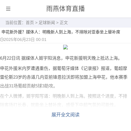
雨燕体育直播
当前位置：
首页
>
足球新闻
> 正文
申花新外援？媒体人：明晚新人到上海，不排除对亚泰坐上替补席
2025年06月23日 00:01
6月22日讯
据媒体人姬宇阳消息，申花新援明天晚上抵达上海。
申花外援米内罗遭遇重伤，据葡萄牙媒体《记录报》报道，葡超摩
雷伦斯23岁的赤道几内亚前锋恩拉沃即将加盟上海申花，他本赛季
出战31场葡超贡献5球3助攻。
在个人微博，姬宇阳写道：明晚新人到上海。按照这个进度，不排
除客场打长春，就能坐上替补席，感受下中超气氛的可能性。
展开全文阅读