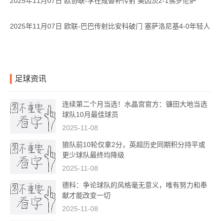
2025年11月07日 欧协联-李在成替补传射 美因茨2-1佛罗伦萨
2025年11月07日 欧联-巴巴传射比安科破门 塞萨洛尼基4-0年轻人
足球资讯
连续第二个月当选！水晶宫官方：镰田大地当选
球队10月最佳球员
2025-11-08
狼队前10轮仅拿2分，英超历史同期积分持平或
更少球队最终均降级
2025-11-08
德科：争论球队的风格毫无意义，唯有努力和奉
献才能改变一切
2025-11-08