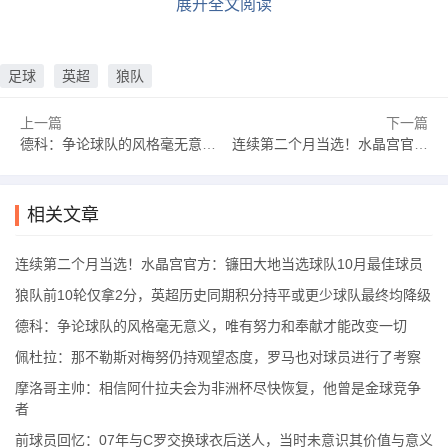
展开全文阅读
足球
英超
狼队
上一篇
下一篇
德科：争论球队的风格毫无意义，唯有努力和奉献才能改变一切
连续第二个月当选！水晶宫官方：镰田大地当选球队10月最佳球员
相关文章
连续第二个月当选！水晶宫官方：镰田大地当选球队10月最佳球员
狼队前10轮仅拿2分，英超历史同期积分持平或更少球队最终均降级
德科：争论球队的风格毫无意义，唯有努力和奉献才能改变一切
佩杜拉：那不勒斯对梅努仍持观望态度，罗马也对球员进行了考察
摩洛哥主帅：相信阿什拉夫会为非洲杯尽快恢复，他曾是金球竞争
者
前球员回忆：07年与C罗交换球衣后送人，当时未意识其价值与意义