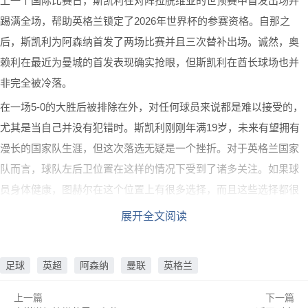
上一个国际比赛日，斯凯利在对阵
拉脱维亚的世预赛中首发出场并
踢满全场，帮助英格兰锁定了2026年世界杯的参赛资格。自那之
后
，斯凯利为阿森纳首发了两场比赛并且三次替补出场。诚然，奥
赖利在最近为曼城的首发表现确实抢眼，但斯凯利在酋长球场也并
非完全被冷落。
在一场5-0的大胜后被排除在外，对任何球员来说都是难以接受的，
尤其是当自己并没有犯错时。斯凯利刚刚年满19岁，未来有望拥有
漫长的国家队生涯，但这次落选无疑是一个挫折。对于英格兰国家
队而言，球队左后卫位置在这样的情况下受到了诸多关注。如果球
员身体健康，图赫尔在这个位置上有很多选择，而且这些选择都很
有潜力。长期来看，利夫拉门托和他在纽卡斯尔的队友刘易斯-霍尔
展开全文阅读
都是备选之一。斯彭斯也在本次英格兰队名单中，并且表现不错。
因此，到明年夏天，这个位置上应该不会缺少高质量的人选。除了
足球
英超
阿森纳
曼联
英格兰
斯凯利之外，另一位不幸未能入选图赫尔最新名单的左后卫是卢克-
肖。他最近几周表现一直很出色，身体状态也达到了很长时间以来
上一篇
下一篇