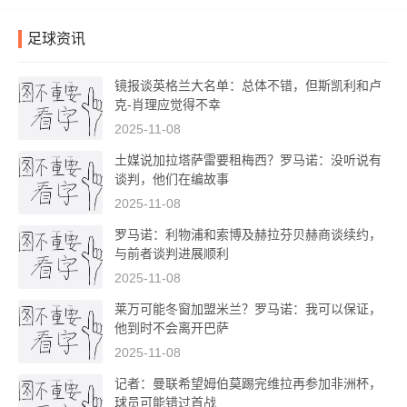
足球资讯
镜报谈英格兰大名单：总体不错，但斯凯利和卢
克-肖理应觉得不幸
2025-11-08
土媒说加拉塔萨雷要租梅西？罗马诺：没听说有
谈判，他们在编故事
2025-11-08
罗马诺：利物浦和索博及赫拉芬贝赫商谈续约，
与前者谈判进展顺利
2025-11-08
莱万可能冬窗加盟米兰？罗马诺：我可以保证，
他到时不会离开巴萨
2025-11-08
记者：曼联希望姆伯莫踢完维拉再参加非洲杯，
球员可能错过首战