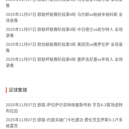
像
2025年11月07日 欧联杯联赛阶段第4轮 马尔默vs帕纳辛纳科斯 全
场录像
2025年11月07日 欧联杯联赛阶段第4轮 中日德兰vs凯尔特人 全场
录像
2025年11月07日 欧协联联赛阶段第3轮 美因茨vs佛罗伦萨 全场录
像
2025年11月07日 欧联杯联赛阶段第4轮 塞萨洛尼基vs年轻人 全场
录像
足球集锦
2025年11月07日 欧联-萨拉萨尔双响埃曼斯传射 亨克4-3客场逆转
布拉加
2025年11月07日 欧联-约瑟夫破门卡杜建功 费伦茨瓦罗斯3-1卢多
格雷茨