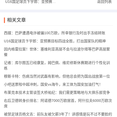
U16国足球员卞宇郎：亚预赛目标四战全胜，打出国家队的精神
返回列表
相关文章
西媒：巴萨遭遇电诈被骗100万欧，所幸银行及时出手冻结转账
U16国足球员卞宇郎：亚预赛目标四战全胜，打出国家队的精神
因内格雷拉案！世体：塞维利亚高层不会与拉波尔塔等巴萨高层聚
餐
记者：库尔图瓦已经康复，姆巴佩、维尼修斯休赛期进行个性化训
练
穆斯卡特：伤病当然对武磊有影响，但他总会把为国出战放第一位
小吧送票啦中超冲刺，国安vs海牛，来工体为国安加油打气！
布莱克本技术主管谈签大桥祐纪：我们需更策略地与大俱乐部竞争
右后卫德转身价排名：阿诺德7000万欧居首，阿什拉夫6000万欧次
席
被禁足球员杨文吉：前队友被欠薪3年了！讲感情是玩不过不要脸的