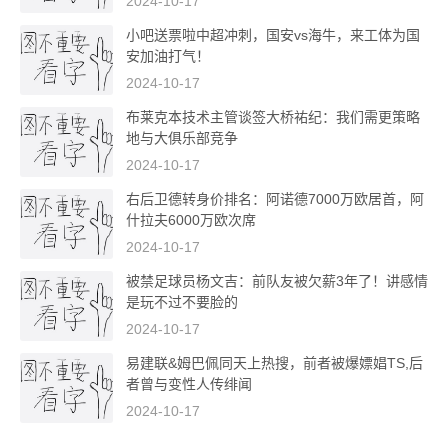
2024-10-17
小吧送票啦中超冲刺，国安vs海牛，来工体为国
安加油打气！
2024-10-17
布莱克本技术主管谈签大桥祐纪：我们需更策略
地与大俱乐部竞争
2024-10-17
右后卫德转身价排名：阿诺德7000万欧居首，阿
什拉夫6000万欧次席
2024-10-17
被禁足球员杨文吉：前队友被欠薪3年了！讲感情
是玩不过不要脸的
2024-10-17
易建联&姆巴佩同天上热搜，前者被爆嫖娼TS,后
者曾与变性人传绯闻
2024-10-17