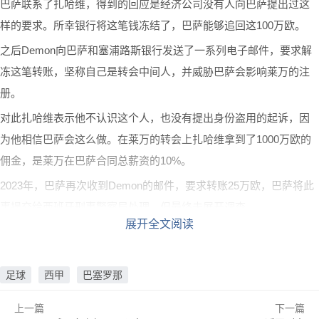
巴萨联系了扎哈维，得到的回应是经济公司没有人向巴萨提出过这
样的要求。所幸银行将这笔钱冻结了，巴萨能够追回这100万欧。
之后Demon向巴萨和塞浦路斯银行发送了一系列电子邮件，要求解
冻这笔转账，坚称自己是转会中间人，并威胁巴萨会影响莱万的注
册。
对此扎哈维表示他不认识这个人，也没有提出身份盗用的起诉，因
为他相信巴萨会这么做。在莱万的转会上扎哈维拿到了1000万欧的
佣金，是莱万在巴萨合同总薪资的10%。
2023年，巴萨再次收到Demon的邮件，要求转账25万欧，巴萨将此
事提交给西班牙刑事警察局处理，但最终未展开调查。
展开全文阅读
足球
西甲
巴塞罗那
上一篇
下一篇